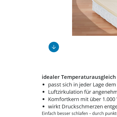
Fußpflegeprodukte
Geschenkideen
Elektromobile
Massage-Produkte
Herrenschuhe
Hausapotheke
Toilettenstühle
Ohrreiniger
Insektenabwehr
Ess- & Trinkhilfen
Sesselschoner
Mützen & Hüte
Kälte- & Wärmetherapie
Urinflaschen &
Nachttöpfe
Parfüm
Kleinmöbel
‎ Alle Anzeigen
‎ Alle Anzeigen
‎ Alle Anzeigen
‎ Alle Anzeigen
‎ Alle Anzeigen
idealer Temperaturausgleich
passt sich in jeder Lage dem
Luftzirkulation für angeneh
Komfortkern mit über 1.000
wirkt Druckschmerzen entg
Einfach besser schlafen – durch punkt