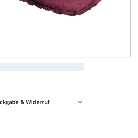
alzvital
Versandkostenfrei ab 99 €
Kauf auf Rechnung
Gebührenfrei
Kostenloser Rückversand
Geprüfte Qualität & volles
Rückgaberecht
ckgabe & Widerruf