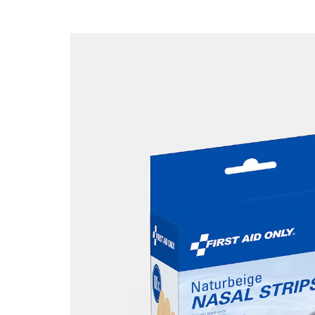
UVP 11,99 €
6,99 €
inkl. MwSt. und zzgl.
Versandkosten
In den Warenkorb
Sofort lieferbar - in 2-3 Werktagen bei Ihnen
Die Nasal Strips sind die ideale Lösung für Erwachsene,
die eine sanfte und effektive Hilfe bei
Atembeschwerden suchen. Sie öffnen sanft die
Nasenwege und erleichtern so das Atmen,
insbesondere bei verstopfter Nase durch Erkältungen,
Allergien oder nächtliches Schnarchen.