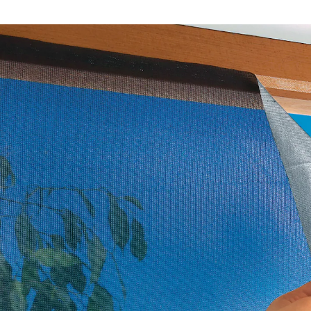
1 m² = 4,10 €
inkl. MwSt. und zzgl.
Versandkosten
Bei Verfügbarkeit erinnern
Derzeit nicht lieferbar
Mücken & Sonnenstrahlen bleiben draußen!
Fliegengitter mit integriertem Sonnen- und
Hitzeschutz
Reflektiert bis zu 85 % des Sonnenlichts
Einfache Befestigung durch
selbstklebendes Klettband am
Innenrahmen
Universell kürzbar auf die gewünschte