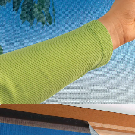
Größe
Gewebe aus Polyester
Das ist der Pluspunkt des Sonnenschutz-Fliegengitters!
Öffnen Sie einfach das Fenster und kleben Sie den
Klettverschluss an die Innenseite des Fensters.
Schneiden Sie das Polyestergewebe auf die
gewünschte Größe zu und drücken Sie es gegen den
Klettverschluss. Jetzt sollten sowohl Mücken als auch
Sonnenstrahlen draußen bleiben!
Details
Hinweise & Hersteller
Bewertungen