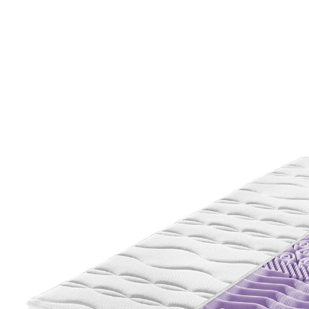
inkl. MwSt. und zzgl.
Versandkosten
Größe
Härtegradberater
Bei Verfügbarkeit erinnern
Derzeit nicht lieferbar
Dieses Produkt wird
per Spedition
versandt
7-Zonen-Tonnentaschenfederkern-Matratze
bequemer Liegekomfort durch ca. 1.000 Federn für