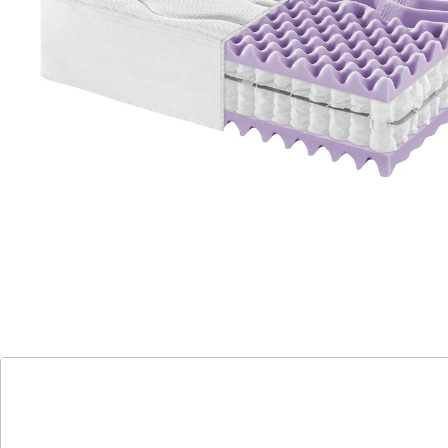
optimale Körperanpassung
7-Zonen-Pori-cel ® Auflage für optimale
Körperanpassung und Druckentlastung. Diese verfügt
über eine sehr offene Zellstruktur und sorgt für eine
bessere Luftzirkulation. Die hervorragende Stützkraft
und Rückfederung sorgen für eine ausgezeichnete
Haltbarkeit. Angenehm trockenes Schlafklima durch
die wärmeregulierende Markenfaser. Die Faser
Climarelle® Thermo ist durch Mineraleinschlüße
(Zirkonia) in der Lage die Körperwärme stärker zu
reflektieren. Hoher Hygienekomfort durch den
hochwertigen Doppeljersey-Bezug. Zusätzlich mit
Abstandsgewirke zur optimalen Belüftung. Mit
Komfortschaum abgesteppt für optimale
Körperanpassung. Härtegrad: H3 - fest, für Menschen
bis ca. 110 kg