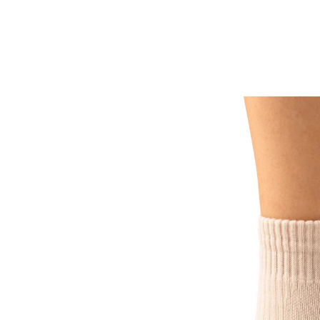
14,99 €
inkl. MwSt. und zzgl.
Versandkosten
Größe
Größenberater
In den Warenkorb
Sofort lieferbar - in 2-3 Werktagen bei Ihnen
polstert, stabilisiert, stützt den
Fußgelenkbereich
ideal bei Bänderschwäche