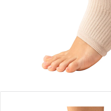
waschbar bis 40°C
Kann schmerzhaftem Umknicken vorbeugen. Leicht
kompressive Stützung und angenehm verstärkende
Polsterung im Knöchelbereich.
Details
Hinweise & Hersteller
Bewertungen