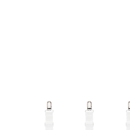
UVP 12,99 €
9,89 €
inkl. MwSt. und zzgl.
Versandkosten
In den Warenkorb
Sofort lieferbar - in 2-3 Werktagen bei Ihnen
Endlich faltenfreie Laken!
schnelle, einfache Befestigung
variabel einstellbar von (LxB) 17-24x8,5-12
cm