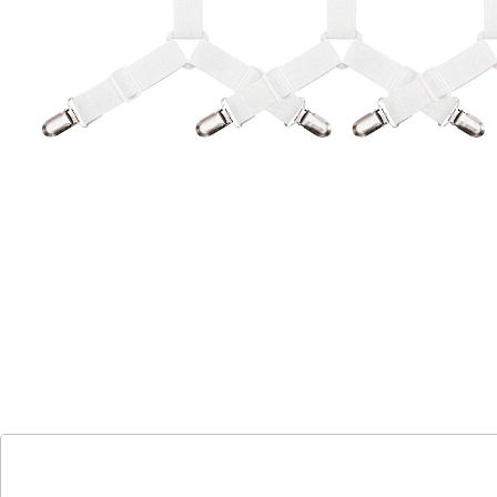
sehr elastisch
dank 3 Laschen einfach zu befestigen
Ständig verrutscht Ihr Bettlaken? Mit unseren
praktischen Betttuchspannern bleibt Ihr Laken
dauerhaft gespannt. Einfach die Klipps am Laken
befestigen und die Verschlüsse zudrücken. Dank der
variablen Einstellbarkeit von (LxB) 17-24x8,5-12 cm und
den drei Laschen sind sie überall leicht anzubringen.
Die hochelastischen Materialien sorgen für sicheren
Halt und faltenfreien Schlafkomfort.
Details
Hinweise & Hersteller