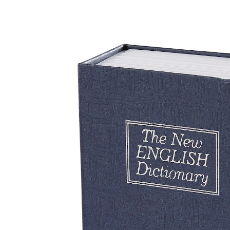
14,99 €
inkl. MwSt. und zzgl.
Versandkosten
In den Warenkorb
Sofort lieferbar - in 2-3 Werktagen bei Ihnen
Für Langfinger hat dieses Buch „sieben Siegel“!
perfekt getarnt zwischen mehreren
Büchern
Außen Buch, innen Tresor: so bleibt die abschließbare,
massive Metallkassette für diebische Blicke dank
Buchoptik unsichtbar. Bargeld, Schmuck, Papiere und
andere Wertsachen finden im Safe sicher Verwahrung