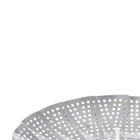
UVP 9,99 €
3,49 €
inkl. MwSt. und zzgl.
Versandkosten
In den Warenkorb
Sofort lieferbar - in 2-3 Werktagen bei Ihnen
Volldampf voraus!
Mit diesem Dünster wird das Dampfgaren von Gemüse
und anderen Lebensmitteln zum Kinderspiel. Denn er
passt sich dank der flexibel überlappenden Elemente
jedem Topf an. Eine geniale Alternative zu
herkömmlichen Dampfgarern!