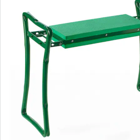
Transport. Leicht und dennoch robust begleitet er Sie
zuverlässig bei einer Vielzahl von Aufgaben im Haus
oder Garten.
Egal, ob Sie Gartenarbeiten, Reparaturen oder
Hobbyprojekte angehen, der Kniestuhl bietet Ihnen die
nötige Unterstützung. Verabschieden Sie sich von
anstrengenden Arbeitssituationen und gönnen Sie sich
mit diesem Stuhl den Luxus von mehr Komfort und
Flexibilität bei Ihren täglichen Tätigkeiten.
Details
Hinweise & Hersteller