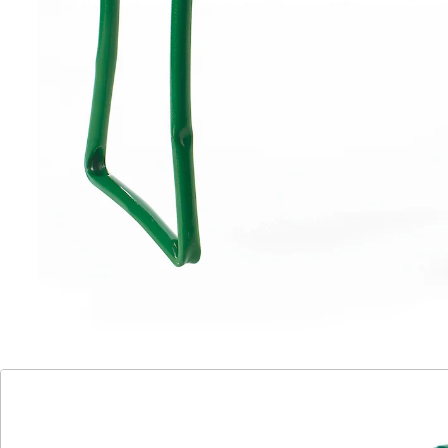
platzsparend zusammenklappbar
Wenn Sie Ihre Zeit mit Arbeiten rund um Haus und
Garten verbringen, wissen Sie, wie wichtig Komfort und
Unterstützung dabei sind. Der Kniestuhl ist der
perfekte Helfer für Ihre Anforderungen. Vielseitig
einsetzbar, erlaubt er Ihnen, Ihre Arbeiten im Sitzen
oder im Knien mit Leichtigkeit zu erledigen. Das clevere
Design ermöglicht es Ihnen, den Stuhl als stabile
Sitzgelegenheit zu nutzen oder ihn umgedreht als
weiches Kniepolster zu verwenden – eine Wohltat für
Ihren Rücken und Ihre Kniegelenke. Dadurch wird das
Arbeiten in Bodennähe deutlich angenehmer und
weniger belastend.
Dank seiner Faltfunktion lässt sich der Kniestuhl
mühelos zusammenklappen und nimmt so kaum Platz
weg. Das macht ihn nicht nur äußerst praktisch,
sondern auch ideal für kleine Räume oder den