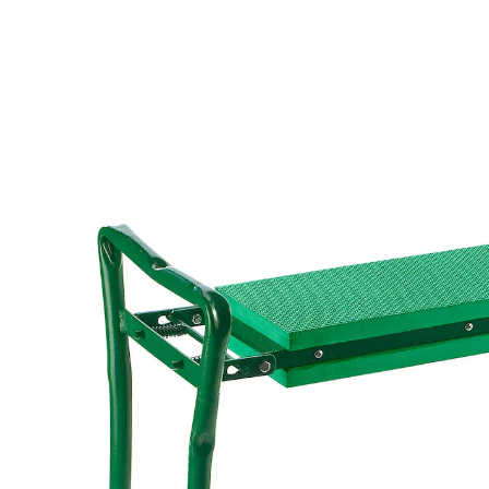
UVP 34,99 €
31,49 €
inkl. MwSt. und zzgl.
Versandkosten
Auswahl
In den Warenkorb
Lieferbar - in > 5 Wochen bei Ihnen
Komfortables Helferlein für Arbeiten im Sitzen!
schont Rücken & Kniegelenke
vielseitige Anwendungsmöglichkeiten