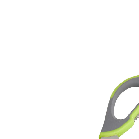
14,99 €
inkl. MwSt. und zzgl.
Versandkosten
In den Warenkorb
Sofort lieferbar - in 2-3 Werktagen bei Ihnen
Universal-Genie für die Küche!
Dosenöffner
Flaschenöffner
Nussknacker