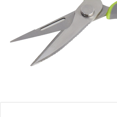
Ringzug-Dosenöffner
magnetische Hülle zur Befestigung z.B. am
Kühlschrank
Dieser wahre Alleskönner mit rutschfestem Griff
schneidet mit scharfer, stabiler Klinge Fleisch und
Fisch. Mit Flaschenöffner, Dosenöffner und
Nussknacker, inkl. magnetischer Hülle zur
Aufbewahrung. Spülmaschinengeeignet.
Details
Hinweise & Hersteller
Bewertungen