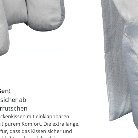
praktische
auf einer
Uringeruc
die Kranke
Parotitisp
Jetzt entde
Jetzt entde
Alltagshilf
Vibrationsp
neutralisie
Jetzt entde
Jetzt entde
Haushalt
jetzt entde
Jetzt entde
Jetzt entde
Sofort lieferbar - 
ßen!
 sicher ab
rrutschen
ackenkissen mit einklappbaren
it purem Komfort. Die extra lange,
für, dass das Kissen sicher und