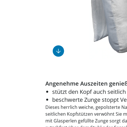
Fußpflegeprodukte
Geschenkideen
Elektromobile
Massage-Produkte
Herrenschuhe
Hausapotheke
Toilettenstühle
Ohrreiniger
Insektenabwehr
Ess- & Trinkhilfen
Sesselschoner
Mützen & Hüte
Kälte- & Wärmetherapie
Urinflaschen &
Nachttöpfe
Parfüm
Kleinmöbel
‎ Alle Anzeigen
‎ Alle Anzeigen
‎ Alle Anzeigen
‎ Alle Anzeigen
‎ Alle Anzeigen
Angenehme Auszeiten genie
stützt den Kopf auch seitlich
beschwerte Zunge stoppt Ve
Dieses herrlich weiche, gepolsterte N
seitlichen Kopfstützen verwöhnt Sie m
mit Glasperlen gefüllte Zunge sorgt da