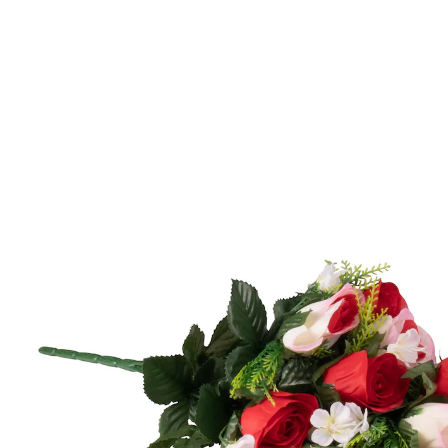
14,99 €
14,29 €
inkl. MwSt. und zzgl.
Versandkosten
In den Warenkorb
Sofort lieferbar - in 2-3 Werktagen bei Ihnen
Einzigartig natürlich!
Künstliches Blumengesteck aus Rosen
Ideale Grabdekoration
Behält seine natürlichen, leuchtenden Farben
Langlebig, robust und pflegeleicht
Wetterunempfindlich