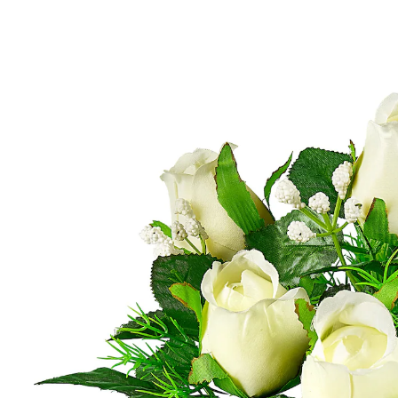
8,69 €
inkl. MwSt. und zzgl.
Versandkosten
In den Warenkorb
Sofort lieferbar - in 2-3 Werktagen bei Ihnen
Sehr dekorativer, pflegeleichter Rosenstrauß mit 7
Blüten und filigranem Schleierkraut.
Details
Hinweise & Hersteller