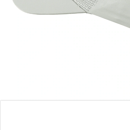
einen perfekten Sitz sorgt hinten ein Gummizug mit
Klickverschluss. Kopfumfang: 58 cm
Details
Hinweise & Hersteller
Bewertungen
Katalog bestellen