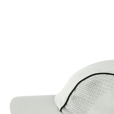
10,69 €
inkl. MwSt. und zzgl.
Versandkosten
In den Warenkorb
Sofort lieferbar - in 2-3 Werktagen bei Ihnen
Schattenspender mit Schirm und Charme!
leicht und atmungsaktiv
schnelltrocknend
Mit dieser Schildmütze bewahren Sie stets einen
kühlen Kopf: Das atmungsaktive und schnell
trocknende Material verhindert Schwitzen, das
großzügige Schild schützt vor Sonneneinstrahlung. Für