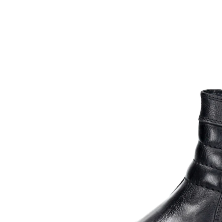
50,49 €
inkl. MwSt. und zzgl.
Versandkosten
Größe
In den Warenkorb
Sofort lieferbar - in 2-3 Werktagen bei Ihnen
Klassiker für kühle Tage. Mit markanten Absteppungen.
Mit Reißverschlüssen an beiden Seiten: so kann der
Stiefel weit geöffnet werden und der Einstieg fällt
besonders leicht.