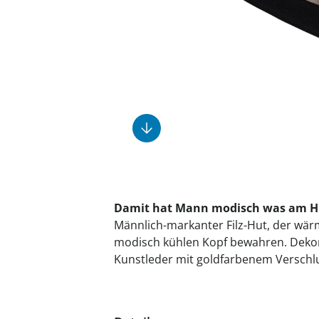
Fußpflegeprodukte
Geschenkideen
Elektromobile
Massage-Produkte
Herrenschuhe
Hausapotheke
Toilettenstühle
Ohrreiniger
Insektenabwehr
Ess- & Trinkhilfen
Sesselschoner
Mützen & Hüte
Kälte- & Wärmetherapie
Urinflaschen &
Nachttöpfe
Parfüm
Kleinmöbel
‎ Alle Anzeigen
‎ Alle Anzeigen
‎ Alle Anzeigen
‎ Alle Anzeigen
‎ Alle Anzeigen
Damit hat Mann modisch was am H
Männlich-markanter Filz-Hut, der wär
modisch kühlen Kopf bewahren. Dekor
Kunstleder mit goldfarbenem Verschl