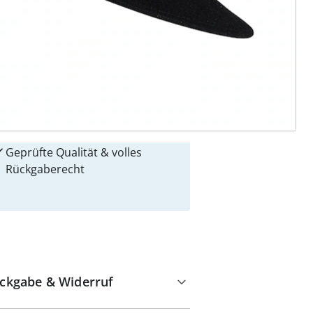
 Gründe für
alzvital
Versandkostenfrei ab 99 €
Kauf auf Rechnung
Gebührenfrei
Kostenloser Rückversand
Geprüfte Qualität & volles
Rückgaberecht
ckgabe & Widerruf