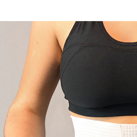
UVP 43,99 €
25,99 €
inkl. MwSt. und zzgl.
Versandkosten
In den Warenkorb
Sofort lieferbar - in 2-3 Werktagen bei Ihnen
Maximale Unterstützung nach OP: Unser
Stützgürtel
Rundum Rückenunterstützung
bei Rückenschmerzen
Temperaturausgleichendes