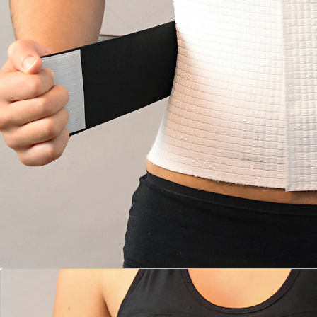
Outlast®Material
kein Schwitzen, kein Frieren
passend für Taillenumfang von 70150 cm
Waschbar bei 30°C.
Dieser Stützgürtel ist nach Operationen ein Muss. Mit
Haftverschluss, individueller Anpassung und
hautfreundlichem Material bietet er Komfort und
Sicherheit. Der Zug-Gurt im Rückenbereich und die 2
Gummibänder im Rückenbereich sorgen für enorme
Stützkraft. Zusätzlich sind 2 Zuggurte für individuelle
Anpassung vorhanden. Mit
temperaturausgleichendem Outlast®Material - kein
Schwitzen, kein Frieren. Passend für Taillenumfänge
von 70 bis 150 cm.
Details