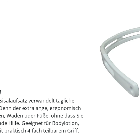
praktische
auf einer
Uringeruc
die Kranke
Parotitisp
Jetzt entde
Jetzt entde
Alltagshilf
Vibrationsp
neutralisie
Jetzt entde
Jetzt entde
Haushalt
jetzt entde
Jetzt entde
Jetzt entde
Sofort lieferbar - 
!
isalaufsatz verwandelt tägliche
. Denn der extralange, ergonomisch
ken, Waden oder Füße, ohne dass Sie
e Hilfe. Geeignet für Bodylotion,
 praktisch 4-fach teilbarem Griff.