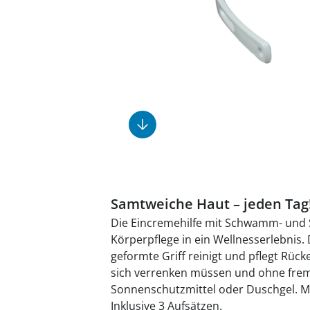
Fußpflegeprodukte
Geschenkideen
Elektromobile
Massage-Produkte
Herrenschuhe
Hausapotheke
Toilettenstühle
Ohrreiniger
Insektenabwehr
Ess- & Trinkhilfen
Sesselschoner
Mützen & Hüte
Kälte- & Wärmetherapie
Urinflaschen &
Nachttöpfe
Parfüm
Kleinmöbel
‎ Alle Anzeigen
‎ Alle Anzeigen
‎ Alle Anzeigen
‎ Alle Anzeigen
‎ Alle Anzeigen
Samtweiche Haut – jeden Tag
Die Eincremehilfe mit Schwamm- und S
Körperpflege in ein Wellnesserlebnis
geformte Griff reinigt und pflegt Rüc
sich verrenken müssen und ohne fremd
Sonnenschutzmittel oder Duschgel. Mit
Inklusive 3 Aufsätzen.