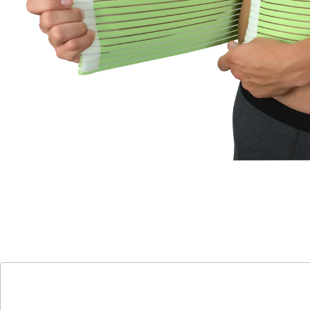
bei langem Sitzen oder Stehen
mit Klettverschluss
Hautfreundlich und angenehm zu tragen
Fördert eine ergonomische, aufrechte Haltung. Ratsam
bei langem Sitzen oder Stehen. Mit Klettverschluss
individuell in der Größe einstellbar. Hautfreundlich
und angenehm zu tragen. Einheitsgröße, passend für
Taillenumfang 80‑140 cm.
Details
Hinweise & Hersteller
Bewertungen