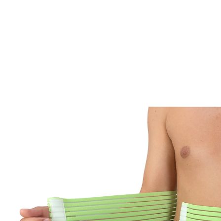
UVP 26,99 €
24,99 €
inkl. MwSt. und zzgl.
Versandkosten
In den Warenkorb
Sofort lieferbar - in 2-3 Werktagen bei Ihnen
Rückenbandagen können helfen!
umweltfreundlich: Garn hergestellt aus
recycelten PET-Flaschen
fördert eine ergonomische und aufrechte
Haltung