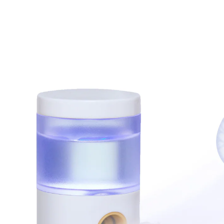
19,99 €
inkl. MwSt. und zzgl.
Versandkosten
In den Warenkorb
Lieferbar - in 4-5 Werktagen bei Ihnen
Versand durch Partner
Ideal für unterwegs – passt in jede Tasche
Wasser = Wespe weg!
Lässt Wespen sofort flüchten, ohne ihnen zu schaden
Ultrafeiner Sprühnebel imitiert “kühles Regenwasser”
Akkubetrieben
Wespen werden auf natürliche Weise vertrieben
Der ultrafeine Sprühnebel signalisiert Wespen