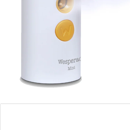
„Achtung – kühles Regenwasser“, die instinktive
natürliche Reaktion: sie flüchten!
Der ideale tägliche Begleiter für den Sommer: passt
in jede Hand- und Hosentasche
Im Gegensatz zu herkömmlichen Sprühflaschen
oder Dosen, verhindert der ultrafeine Sprühnebel ein
verwässern und matschig werden Ihrer Lebensmittel.
100% Biozid frei, wird mit reinem Wasser betrieben
USB Ladekabel ist enthalten
Hinweise & Hersteller
Bewertungen