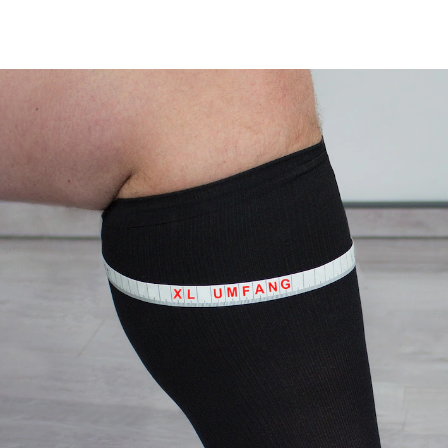
39,99 €
inkl. MwSt. und zzgl.
Versandkosten
Größe
In den Warenkorb
Lieferbar - in 4-5 Werktagen bei Ihnen
Versand durch Partner
Weitgeschnittenes Modell für kräftige Waden
Weicher Abschlussrand, verhindert Einschneiden