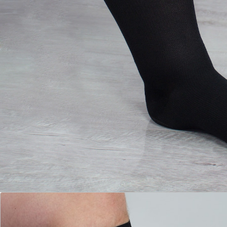
Extrem dehnbar – vereinfacht das Anziehen
Passend für einen Wadenumfang von max. 55 cm
Ideal bei mangelnder Bewegung oder langem Sitzen
Ideal bei Flugreisen aber auch bei langen Auto- und
Zugfahrten ohne regelmäßige Pausen mit
entsprechender Bewegung
Reisende sind bei mehrstündigen Reisen in
beengter Sitzposition einem erhöhten
Thromboserisiko ausgesetzt
Die vom Knöchel nach oben hin abnehmende
Kompression fördert die gesunde Durchblutung der
Beine und kann Venenerkrankungen vorbeugen
Weicher Abschlussrand verhindert schmerzhaftes
Einschnüren
Gute Hautverträglichkeit
Faltenfreier und rutschsicherer Sitz durch den
Einsatz hochwertiger Materialien – auch nach
häufigem Waschen