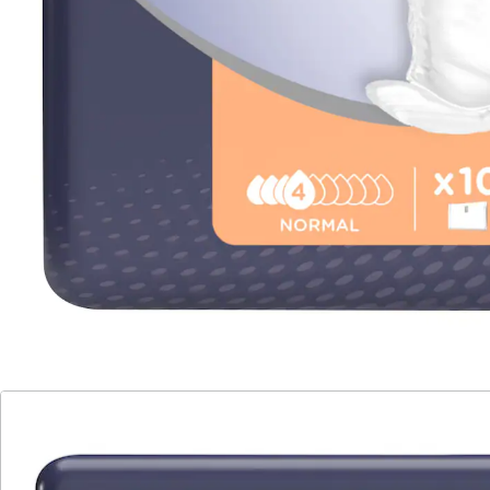
atmungsaktiv, extra dünn & leicht
Da fühlt Mann sich sicher. Diese Einlagen sind speziell
für die männliche Anatomie konzipiert. Sie sorgen für
ein Maximum an Komfort und Diskretion. Ein
mehrschichtiger, schnell absorbierender Kern nimmt
Flüssigkeit sehr schnell auf. Mit elastischen
Abschlüssen. Ein Klebestreifen gewährleistet festen
Sitz in der Unterwäsche. Einzeln verpackt.
Saugleistung: 385 ml
Details
Hinweise & Hersteller