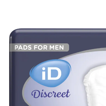
inkl. MwSt. und zzgl.
Versandkosten
3,19 €
3,19 €
nur
ab
5
Stück
nur
ab
10
Stück
1
In den Warenkorb
Sofort lieferbar - in 2-3 Werktagen bei Ihnen
🤫
Diskrete Lieferung
So ist „Mann“ stets diskret geschützt!
bis zu 385 ml Saugleistung
mit Geruchskontrollsystem