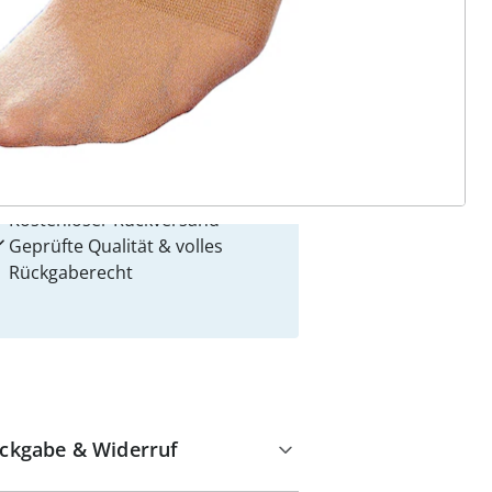
 Gründe für
alzvital
Versandkostenfrei ab 99 €
Kauf auf Rechnung
Gebührenfrei
Kostenloser Rückversand
Geprüfte Qualität & volles
Rückgaberecht
ckgabe & Widerruf