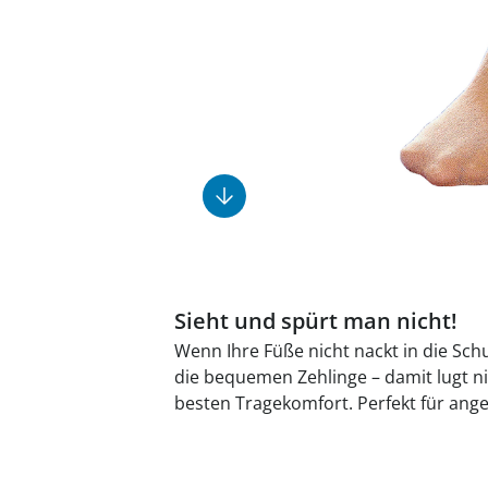
Fußpflegeprodukte
Geschenkideen
Elektromobile
Massage-Produkte
Herrenschuhe
Hausapotheke
Toilettenstühle
Ohrreiniger
Insektenabwehr
Ess- & Trinkhilfen
Sesselschoner
Mützen & Hüte
Kälte- & Wärmetherapie
Urinflaschen &
Nachttöpfe
Parfüm
Kleinmöbel
‎ Alle Anzeigen
‎ Alle Anzeigen
‎ Alle Anzeigen
‎ Alle Anzeigen
‎ Alle Anzeigen
Sieht und spürt man nicht!
Wenn Ihre Füße nicht nackt in die Sch
die bequemen Zehlinge – damit lugt n
besten Tragekomfort. Perfekt für ang