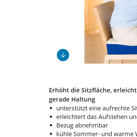
Fußpflegeprodukte
Geschenkideen
Elektromobile
Massage-Produkte
Herrenschuhe
Hausapotheke
Toilettenstühle
Ohrreiniger
Insektenabwehr
Ess- & Trinkhilfen
Sesselschoner
Mützen & Hüte
Kälte- & Wärmetherapie
Urinflaschen &
Nachttöpfe
Parfüm
Kleinmöbel
‎ Alle Anzeigen
‎ Alle Anzeigen
‎ Alle Anzeigen
‎ Alle Anzeigen
‎ Alle Anzeigen
Erhöht die Sitzfläche, erleich
gerade Haltung
unterstützt eine aufrechte S
erleichtert das Aufstehen u
Bezug abnehmbar
kühle Sommer- und warme W