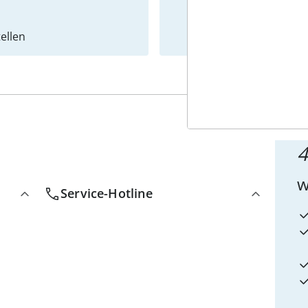
ellen
Newslet
4
w
Service-Hotline