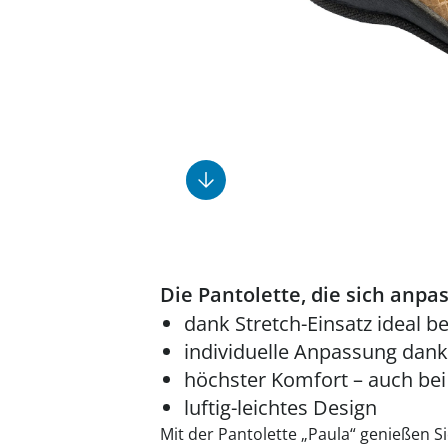
Fußpflegeprodukte
Geschenkideen
Elektromobile
Massage-Produkte
Herrenschuhe
Hausapotheke
Toilettenstühle
Ohrreiniger
Insektenabwehr
Ess- & Trinkhilfen
Sesselschoner
Mützen & Hüte
Kälte- & Wärmetherapie
Urinflaschen &
Nachttöpfe
Parfüm
Kleinmöbel
‎ Alle Anzeigen
‎ Alle Anzeigen
‎ Alle Anzeigen
‎ Alle Anzeigen
‎ Alle Anzeigen
Die Pantolette, die sich anpas
dank Stretch-Einsatz ideal be
individuelle Anpassung dank
höchster Komfort – auch bei
luftig-leichtes Design
Mit der Pantolette „Paula“ genießen S