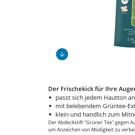
Fußpflegeprodukte
Geschenkideen
Elektromobile
Massage-Produkte
Herrenschuhe
Hausapotheke
Toilettenstühle
Ohrreiniger
Insektenabwehr
Ess- & Trinkhilfen
Sesselschoner
Mützen & Hüte
Kälte- & Wärmetherapie
Urinflaschen &
Nachttöpfe
Parfüm
Kleinmöbel
‎ Alle Anzeigen
‎ Alle Anzeigen
‎ Alle Anzeigen
‎ Alle Anzeigen
‎ Alle Anzeigen
Der Frischekick für Ihre Auge
passt sich jedem Hautton an
mit belebendem Grüntee-Ext
klein und handlich zum Mi
Der Abdeckstift "Grüner Tee" gegen Au
um Anzeichen von Müdigkeit zu verbe