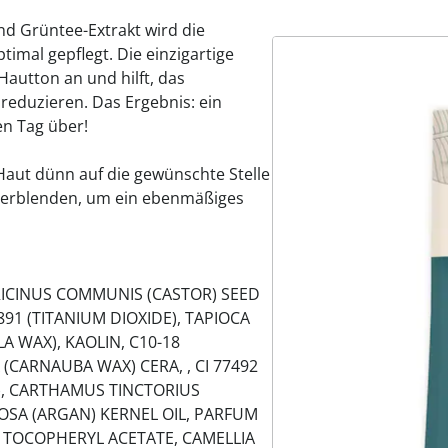
d Grüntee-Extrakt wird die
imal gepflegt. Die einzigartige
Hautton an und hilft, das
reduzieren. Das Ergebnis: ein
en Tag über!
aut dünn auf die gewünschte Stelle
 verblenden, um ein ebenmäßiges
 RICINUS COMMUNIS (CASTOR) SEED
891 (TITANIUM DIOXIDE), TAPIOCA
A WAX), KAOLIN, C10-18
 (CARNAUBA WAX) CERA, , CI 77492
ES), CARTHAMUS TINCTORIUS
NOSA (ARGAN) KERNEL OIL, PARFUM
), TOCOPHERYL ACETATE, CAMELLIA