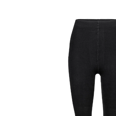
ab
9,79 €
inkl. MwSt. und zzgl.
Versandkosten
Größe
In den Warenkorb
Sofort lieferbar - in 2-3 Werktagen bei Ihnen
Allround-Komfort mit Merinowolle
angenehm anschmiegsam
natürliche Wärme für kalte Tage
temperaturregulierend