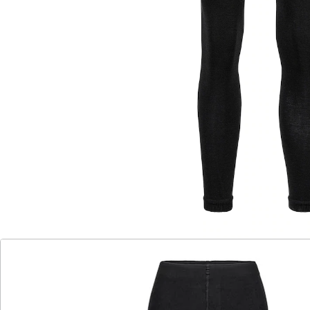
atmungsaktiv
Entdecken Sie die Leggings mit Merinowolle: Diese
Hose bietet atmungsaktive und
temperaturregulierende Eigenschaften und sorgt für
wohlige Wärme an kalten Herbst- und Wintertagen.
Genießen Sie den angenehmen Tragekomfort und die
weiche, anschmiegsame Textur – ideal für die kalte
Jahreszeit.
Größenhinweis:
Der Artikel fällt kleiner aus. Wir empfehlen eine Größe
größer.
Details
Hinweise & Hersteller