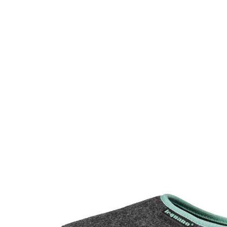
99,99 €
inkl. MwSt. und zzgl.
Versandkosten
Größe
In den Warenkorb
Sofort lieferbar - in 2-3 Werktagen bei Ihnen
Der ultimative Komfort in jedem Schritt!
federleicht für mehr Tragekomfort
flexible Sohle für eine natürliche
Bewegungsfreiheit