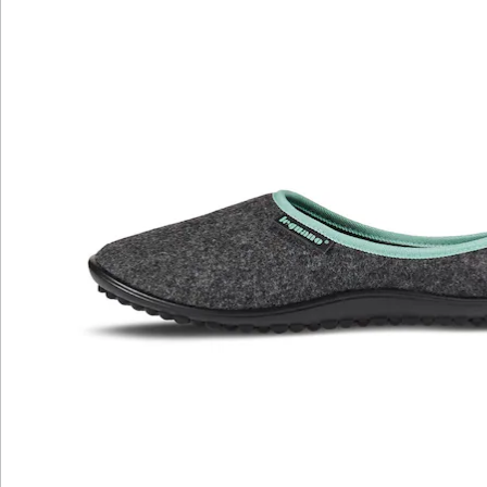
Entwicklung dieser Hightech-Sohle liegt der Fokus auf
den Merkmalen perfekte Struktur, Sensorik und
Ergonomie.
Details
Hinweise & Hersteller
Bewertungen
Katalog bestellen