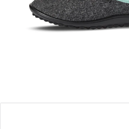
Aufbau der Fußmuskulatur
wärmende Wolle
In unserem neuen Modell, dem Leguano Acasa
Hausschuh, erleben Sie maximalen Komfort und
Wohlbefinden in Ihren eigenen vier Wänden. Mit einem
hohen Anteil an Wolle bieten sie nicht nur Wärme,
sondern auch ein behagliches Tragegefühl. Die
rutschfeste Sohle sorgt für sicheren Halt, während die
Flexibilität und Leichtigkeit des Schuhs ein
unbeschwertes Laufgefühl ermöglichen. Genießen Sie
atmungsaktive Materialien und das einzigartige
Barfußgefühl, das nur Leguano bietet!
Einzigartige Sohle:
Das Beste daran ist das darunter! Das Besondere von
leguano Barfußschuhen ist eine einzigartige Sohle, sie
ist wie eine zweite Haut und so einzigartig wie die
Fußform eines jeden Trägers. Bei der technischen