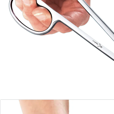
für Rechts- und Linkshänder
aus Chirurgenstahl
Ergonomisches Präzisionsgerät für die schwer
erreichbaren, sensiblen Stellen am Nagelbett.
Ergonomische Form, die große Hebelwirkung und
Mikroverzahnung der Schneiden gewährleisten, dass
die Fußnagelschere "Profi" auch an dicken Nägeln nicht
abrutscht. Für Rechts- und Linkshänder.
Details
Hinweise & Hersteller
Bewertungen