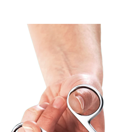
UVP 24,90 €
17,29 €
inkl. MwSt. und zzgl.
Versandkosten
In den Warenkorb
Sofort lieferbar - in 2-3 Werktagen bei Ihnen
Auch für schwer zugängliche Stellen!
sicherer Schnitt durch Mikroverzahnung
der Schneidkanten
ergonomisches Präzisionsinstrument für
die schwer erreichbaren, sensiblen Stellen
am Nagelbett