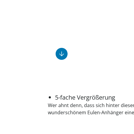
Fußpflegeprodukte
Geschenkideen
Elektromobile
Massage-Produkte
Herrenschuhe
Hausapotheke
Toilettenstühle
Ohrreiniger
Insektenabwehr
Ess- & Trinkhilfen
Sesselschoner
Mützen & Hüte
Kälte- & Wärmetherapie
Urinflaschen &
Nachttöpfe
Parfüm
Kleinmöbel
‎ Alle Anzeigen
‎ Alle Anzeigen
‎ Alle Anzeigen
‎ Alle Anzeigen
‎ Alle Anzeigen
5-fache Vergrößerung
Wer ahnt denn, dass sich hinter diese
wunderschönem Eulen-Anhänger eine 