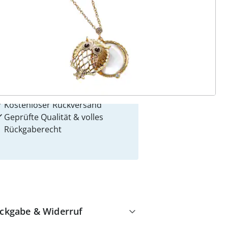
 Gründe für
alzvital
Versandkostenfrei ab 99 €
Kauf auf Rechnung
Gebührenfrei
Kostenloser Rückversand
Geprüfte Qualität & volles
Rückgaberecht
ckgabe & Widerruf