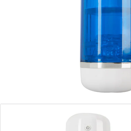
per Knopfdruck steuerbar. Innenteil mit weichen
Massagenoppen, herausnehmbar für leichte
Reinigung. Aus Kunststoff, frei von Weichmachern.
Einführtiefe 13,5 cm. Innen dehnbar bis 5 cm. Inkl. USB-
Ladekabel.
Details
Hinweise & Hersteller
Bewertungen