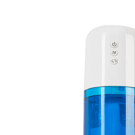
UVP 99,95 €
41,39 €
inkl. MwSt. und zzgl.
Versandkosten
In den Warenkorb
Sofort lieferbar - in 2-3 Werktagen bei Ihnen
🤫
Diskrete Lieferung
kombiniert Rotation und Stoßfunktion mit
Vibration
Fürs intensive Solovergnügen. Massiert den
Penisschaft und verwöhnt zugleich die Penisspitze mit
Vibrationen. 10 Vibrations- und 5 Rotationsmodi in
beide Richtungen sowie 1-cm-Stoßfunktion, bequem