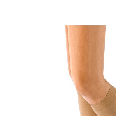
9,99 €
inkl. MwSt. und zzgl.
Versandkosten
Größe
In den Warenkorb
Sofort lieferbar - in 2-3 Werktagen bei Ihnen
Wirksame Prophylaxe für gesunde Venen
Ideal für Reisen
Elastisches Bündchen