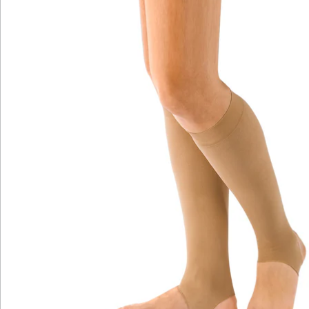
unterstützen Sie Ihre Venen und beugen müden,
angeschwollenen Beinen und Thrombosen vor.
Die beige-farbenen Waden-Stulpen lassen sich schnell
anziehen und problemlos unter Socken tragen (ohne
aufzutragen). Das angenehm weiche und elastische
Bündchen stellt sicher, dass die Strümpfe auch an
langen Tagen nicht einschnüren. An Spitze und Ferse
sind die Kompressions-Stulpen offen. So können Ihre
Füße frei atmen. Die enge Maschenstruktur (140 den)
bewirkt, dass die Strümpfe sicher, ohne zu rutschen
und mit spürbarer Stützwirkung, aber keinesfalls
unangenehm fest am Bein setzen.
Damit die Stulpen optimal zu Ihnen passen und die
Kompression weder zu schwach noch zu stark ist,
können Sie aus den folgenden zwei Größen wählen:
S: Wadenumfang 35-40 cm