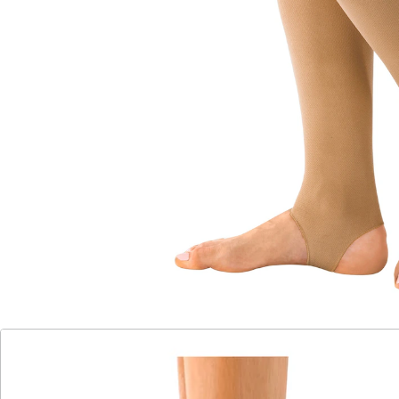
Enge Maschenstruktur
Ohne Spitze und Ferse
Gegen müde, schwere Beine
Zur Vorbeugung von Thrombosen
Aus 72 % Polyamid & 28 % Elasthan
In zwei Wadenstärken erhältlich
Wenn Sie beruflich oder privat längere Zeit im Stehen
oder Sitzen verbringen müssen, kennen Sie das Gefühl
müder und schwerer Beine nur zu gut. Der Grund
dafür ist der Mangel an Bewegung, denn beim Gehen
wird automatisch die Muskelpumpe aktiviert, die das
venöse Blut von den Beinen zurück zum Herzen
transportiert. Ohne Bewegung versacken Blut und
Lymphflüssigkeit in den Beinen und Füßen und führen
zu den unangenehmen Beschwerden. Mit den
bequemen Kompressions-Stulpen von Wenko