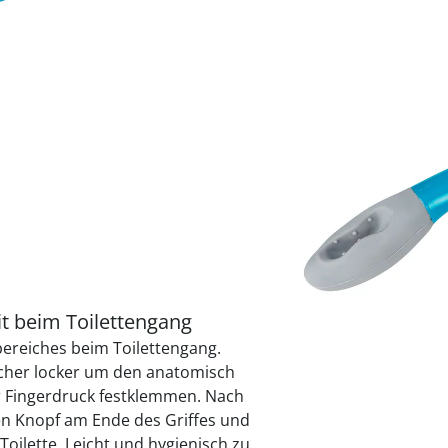
praktische
auf einer
Uringeruc
die Kranke
Parotitisp
Jetzt entde
Jetzt entde
Alltagshilf
Vibrationsp
neutralisie
Jetzt entde
Jetzt entde
Haushalt
jetzt entde
Jetzt entde
Jetzt entde
Sofort lieferbar - 
🤫
Diskrete Lieferung
it beim Toilettengang
ereiches beim Toilettengang.
ücher locker um den anatomisch
r Fingerdruck festklemmen. Nach
en Knopf am Ende des Griffes und
Toilette. Leicht und hygienisch zu