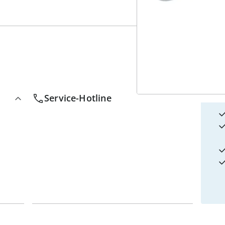
4
w
Service-Hotline