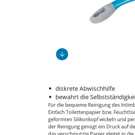
Fußpflegeprodukte
Geschenkideen
Elektromobile
Massage-Produkte
Herrenschuhe
Hausapotheke
Toilettenstühle
Ohrreiniger
Insektenabwehr
Ess- & Trinkhilfen
Sesselschoner
Mützen & Hüte
Kälte- & Wärmetherapie
Urinflaschen &
Nachttöpfe
Parfüm
Kleinmöbel
‎ Alle Anzeigen
‎ Alle Anzeigen
‎ Alle Anzeigen
‎ Alle Anzeigen
‎ Alle Anzeigen
diskrete Abwischhilfe
bewahrt die Selbstständigke
Für die bequeme Reinigung des Intimb
Einfach Toilettenpapier bzw. Feuchtt
geformten Silikonkopf wickeln und pe
der Reinigung genügt ein Druck auf d
das verschmutzte Papier gleitet in die 