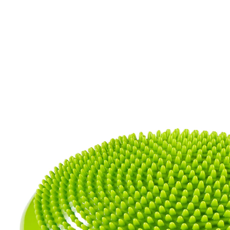
UVP 19,99 €
10,49 €
inkl. MwSt. und zzgl.
Versandkosten
In den Warenkorb
Sofort lieferbar - in 2-3 Werktagen bei Ihnen
Der richtige Stand für Ihre Fitness!
Ideal für Gleichgewichts- und
Koordinationsübungen
Dieses Luftkissen kann die Stabilität Ihrer
Rumpfmuskulatur fördern, die Balance-Fähigkeit