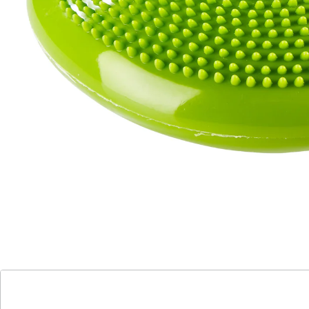
verbessern und Nacken- und Rückenschmerzen
lindern. Die Noppen fördern die Durchblutung und
stimulieren die Fußreflexzonen. Einsetzbar für alle
Fitness-Trainings, Physiotherapie,
Schwangerschaftsgymnastik und Reha-Maßnahmen.
Lieferung mit Luftpumpe.
Details
Hinweise & Hersteller
Bewertungen