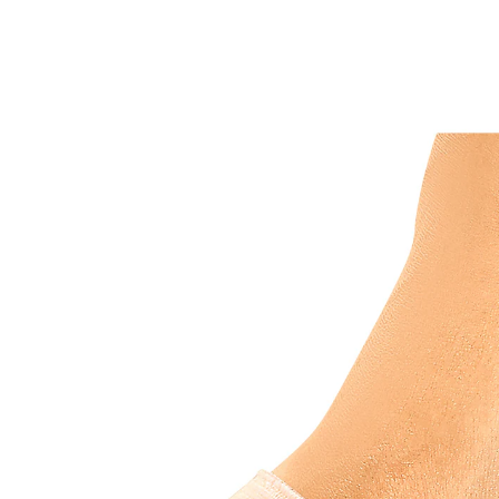
UVP 9,99 €
5,99 €
inkl. MwSt. und zzgl.
Versandkosten
In den Warenkorb
Sofort lieferbar - in 2-3 Werktagen bei Ihnen
Hilfe für geplagte Füße!
weiche Unterlage für den Ballen
Wenn jeder Schritt schmerzt, sollten Sie den Ballen-
Schutz testen. Die elastische Bandage wird einfach
über den Vorderfuß gestreift. Ihr Ballen hat von nun an