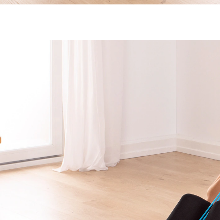
14,99 €
inkl. MwSt. und zzgl.
Versandkosten
In den Warenkorb
Lieferbar - in > 5 Wochen bei Ihnen
Noch nie war „Bauch – Beine – Po“ so leicht!
für Bauch, Arme und Oberschenkel
im Sitzen oder Stehen nutzbar
verschiedene Stärken einstellbar
Trainingsintensität variierbar
Trainieren Sie Bauch-, Arm- und
Oberschenkelmuskulatur gleichzeitig – sowohl im