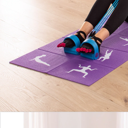
Liegen als auch im Stehen! Rutschhemmender Halt
dank Fußschlaufen an den Pedalen und
schaumstoffbeschichtetem Griff.
Details
Hinweise & Hersteller
Bewertungen
Katalog bestellen