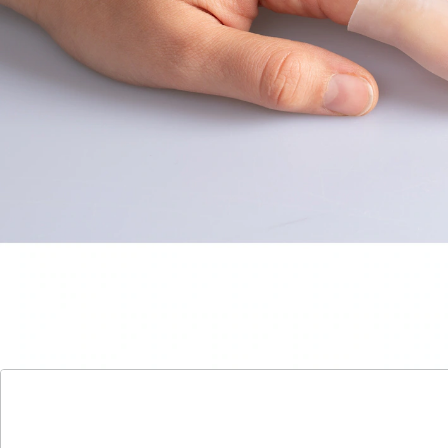
• schützt Pflaster vor Nässe
• auch für Zehen anwendbar
2 Stück
Details
Hinweise & Hersteller
Bewertungen