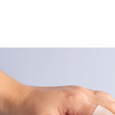
UVP 4,99 €
3,59 €
inkl. MwSt. und zzgl.
Versandkosten
In den Warenkorb
Sofort lieferbar - in 2-3 Werktagen bei Ihnen
Hygienischer Schutz!
Spülen oder arbeiten mit verletztem Finger? Benutzen
Sie die wiederverwendbaren Schutzkappen aus
Kunststoff mit Softgel. Auch für wunde Zehen
empfehlenswert.