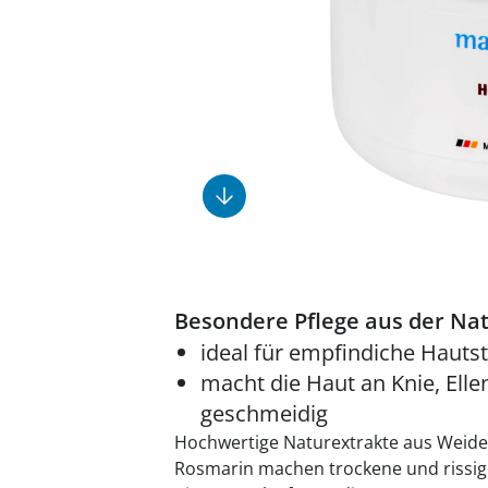
Fußpflegeprodukte
Geschenkideen
Elektromobile
Massage-Produkte
Herrenschuhe
Hausapotheke
Toilettenstühle
Ohrreiniger
Insektenabwehr
Ess- & Trinkhilfen
Sesselschoner
Mützen & Hüte
Kälte- & Wärmetherapie
Urinflaschen &
Nachttöpfe
Parfüm
Kleinmöbel
‎ Alle Anzeigen
‎ Alle Anzeigen
‎ Alle Anzeigen
‎ Alle Anzeigen
‎ Alle Anzeigen
Besondere Pflege aus der Nat
ideal für empfindiche Hautst
macht die Haut an Knie, El
geschmeidig
Hochwertige Naturextrakte aus Weide
Rosmarin machen trockene und rissig