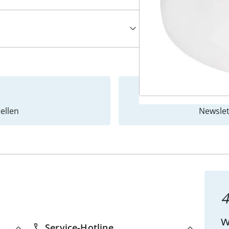
ellen
Newslet
4
w
Service-Hotline