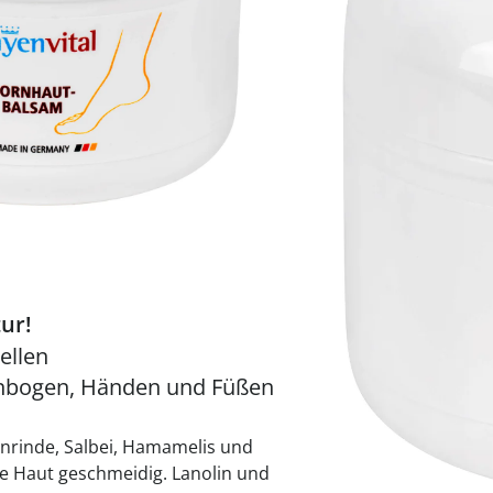
praktische
auf einer
Uringeruc
die Kranke
Parotitisp
Jetzt entde
Jetzt entde
Alltagshilf
Vibrationsp
neutralisie
Jetzt entde
Jetzt entde
Haushalt
jetzt entde
Jetzt entde
Jetzt entde
Sofort lieferbar - 
ur!
ellen
lenbogen, Händen und Füßen
nrinde, Salbei, Hamamelis und
e Haut geschmeidig. Lanolin und