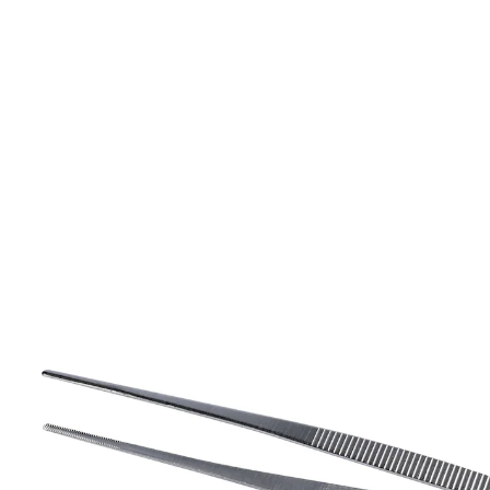
UVP 4,99 €
3,59 €
inkl. MwSt. und zzgl.
Versandkosten
In den Warenkorb
Sofort lieferbar - in 2-3 Werktagen bei Ihnen
Klitzekleines groß im Griff!
geriffelte Grifffläche für sicheren Halt
extra großes Format
Die extra lange Pinzette erweitert Ihre Reichweite beim
Zupfen von Härchen u. v. m. Mit der präzisen Spitze
greifen Sie sogar die kleinsten Objekte, wie