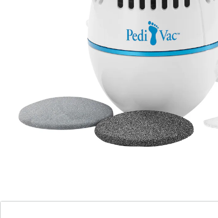
Hornhautentferner mit Saugfunktion
Motor mit 2000 Umdrehungen/Minute
2 Stärkestufen (sanft, grob)
extrem leicht
einfach in der Handhabung
integrierter Akku über USB-Kabel aufladbar
Auffangbehälter leicht zu reinigen
Hornhaut an den Füßen sieht nicht nur unschön aus,
sie kann auch zu Schmerzen und anderen
gesundheitlichen Problemen führen. Umso wichtiger
ist es, die Hornhaut dort früh genug zu entfernen. Das
war bislang oft mit einiger Mühe und Schmutz
verbunden, doch mit dem Pedi Vac gelingt das
Entfernen der Hornhaut im Handumdrehen.
Der integrierte Motor macht 2000 Umdrehungen pro
Minute und sorgt mit diesen Rotationen für eine