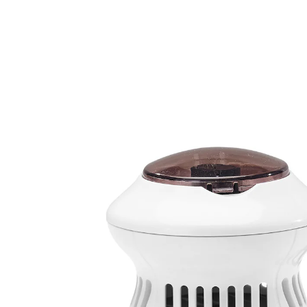
UVP 39,90 €
29,99 €
inkl. MwSt. und zzgl.
Versandkosten
In den Warenkorb
Sofort lieferbar - in 2-3 Werktagen bei Ihnen
“
Liegt gut in der Hand und macht ganz
schön betrieb.
”
Sabine
Im Handumdrehen von lästiger Hornhaut befreit.