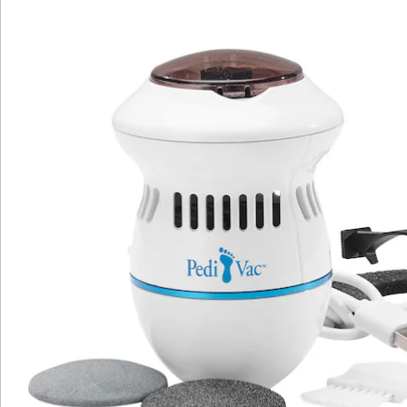
ebenso sichere wie schnelle Entfernung der Hornhaut.
Diese kann je nach Stärke der Hornhaut mit einem
sanften oder groben Feil-Aufsatz entfernt werden. Wer
noch keine Erfahrung damit hat, sollte mit dem sanften
Feil-Aufsatz beginnen und kann dann bei Bedarf auf
den groben Aufsatz wechseln. Die beiden Stärken
lassen sich einfach über die Taste oben am Gerät
auswählen: 1x drücken startet die niedrigere Stufe für
normale Hornhaut, 2x drücken die höhere Stufe für
stärkere Hornhaut.
Der Clou: Die entfernte Hornhaut wird über die
integrierte Saugfunktion direkt in den Auffangbehälter
gesaugt, sodass nichts mehr auf den Boden fällt. Der
Auffangbehälter lässt sich nach Gebrauch einfach
entleeren und reinigen. Angetrieben wird der Pedi Vac
per Akku, der sich ganz per USB wieder aufladen lässt.
Praktisch: Einmal aufgeladen ist das Gerät überall und
jederzeit einsetzbar und ist deshalb auch ideal fürs