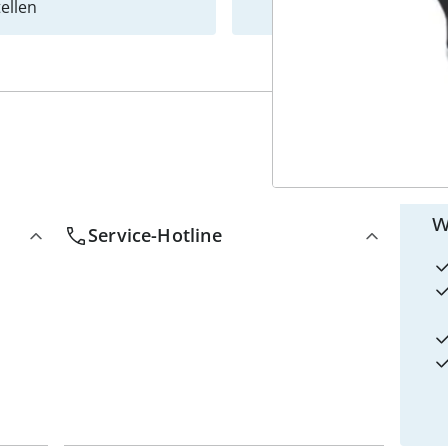
ellen
Newslet
4
w
Service-Hotline