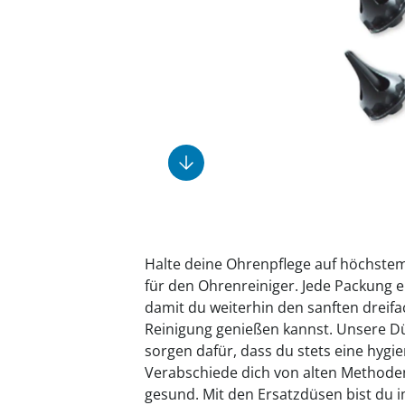
Fußpflegeprodukte
Geschenkideen
Elektromobile
Massage-Produkte
Herrenschuhe
Hausapotheke
Toilettenstühle
Ohrreiniger
Insektenabwehr
Ess- & Trinkhilfen
Sesselschoner
Mützen & Hüte
Kälte- & Wärmetherapie
Urinflaschen &
Nachttöpfe
Parfüm
Kleinmöbel
‎ Alle Anzeigen
‎ Alle Anzeigen
‎ Alle Anzeigen
‎ Alle Anzeigen
‎ Alle Anzeigen
Halte deine Ohrenpflege auf höchste
für den Ohrenreiniger. Jede Packung 
damit du weiterhin den sanften dreifa
Reinigung genießen kannst. Unsere D
sorgen dafür, dass du stets eine hygi
Verabschiede dich von alten Methoden
gesund. Mit den Ersatzdüsen bist du 