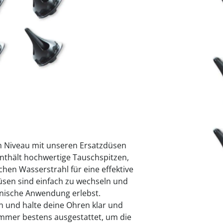
praktische
auf einer
Uringeruc
die Kranke
Parotitisp
Jetzt entde
Jetzt entde
Alltagshilf
Vibrationsp
neutralisie
Jetzt entde
Jetzt entde
Haushalt
jetzt entde
Jetzt entde
Sofort lieferbar - 
Jetzt entde
m Niveau mit unseren Ersatzdüsen
enthält hochwertige Tauschspitzen,
chen Wasserstrahl für eine effektive
üsen sind einfach zu wechseln und
enische Anwendung erlebst.
 und halte deine Ohren klar und
immer bestens ausgestattet, um die