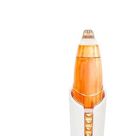
UVP 39,90 €
19,99 €
inkl. MwSt. und zzgl.
Versandkosten
In den Warenkorb
Sofort lieferbar - in 2-3 Werktagen bei Ihnen
Bringt die Brauen in Schwung!
perfekt geformte Augenbrauen
einfach zu verwenden
absolut schmerzfrei
mit Wechselaufsatz
inklusive Aufbewahrungstasche