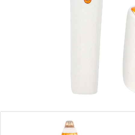
inkl. Wechselaufsatz für Oberlippe, Kinn
und Wange
wasserfest
Mit dem Augenbrauenrasierer Roxy Perfect Brows sind
Ihre Augenbrauen im Nu perfekt geformt. Einfach die
Kontur Ihrer Brauen wie mit einem Stift nachfahren
und die Haare werden präzise und völlig schmerzfrei
entfernt. Besonders praktisch: Mit dem
Wechselaufsatz lassen sich lästige Härchen auch an
Oberlippe, Kinn und Wange entfernen! Inklusive
Aufsatz für Gesichtshaar-Entfernung,
Aufbewahrungstasche und Reinigungspinsel.
Batteriehinweis:
Batterien sind nicht im Lieferumfang enthalten. Diese
bitte extra bestellen. (AAA Micro x 1)