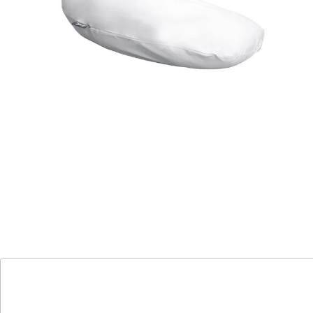
ergonomischen Ganzkörper-Wohlfühlkissen.
Das 7-in-1 Komfort-Kissen stützt Kopf, Nacken,
Schultern, Rücken, Hüften und Knie für eine perfekte
Schlafposition. Das Schwanenhals-Design umarmt
Ihren Körper die ganze Nacht, ideal für Seiten-, Rücken-
oder Bauchschläfer.
Es kann sogar Schnarchen reduzieren.
Atmungsaktives Material lässt Wärme entweichen und
sorgt für erholsame Nächte. Genießen Sie einen
angenehmen, entspannten Schlaf mit unserem
multifunktionalen Wohlfühlkissen.
Details
Hinweise & Hersteller