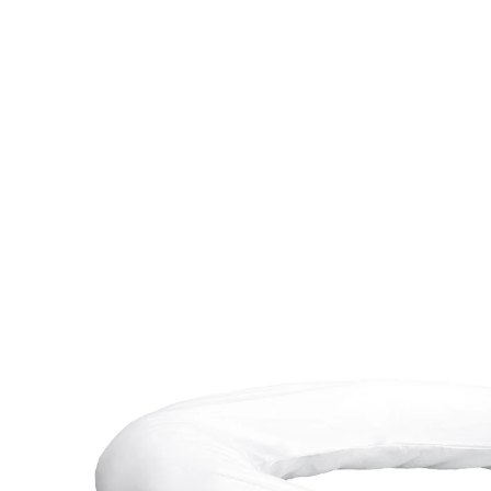
UVP 69,90 €
29,99 €
inkl. MwSt. und zzgl.
Versandkosten
In den Warenkorb
Sofort lieferbar - in 2-3 Werktagen bei Ihnen
Maximaler Komfort: Ergonomisches 7-in-1
Wohlfühlkissen für traumhaften Schlaf!
Ganzkörperstütze
anpassbar an alle Schlafpositionen
atmungsaktives Material
Entdecken Sie ultimativen Schlafkomfort mit unserem