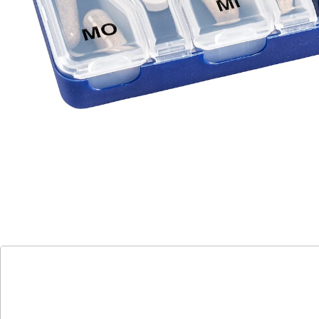
Medikamenteneinnahme. Kompakt und praktisch,
eignet er sich ideal für Menschen in Bewegung. Nie
mehr vergessene Dosen oder Verwirrung über die
Einnahmezeit. Organisieren Sie Ihre Medikamente
mühelos und sorgen Sie für Ihre Gesundheit, egal wo
Sie sind. Verlassen Sie sich auf unsere zuverlässige
Unterstützung, um Ihren Alltag stressfrei und gesund
zu gestalten.
Details
Hinweise & Hersteller
Bewertungen