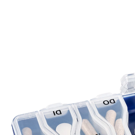
4,99 €
inkl. MwSt. und zzgl.
Versandkosten
In den Warenkorb
Sofort lieferbar - in 2-3 Werktagen bei Ihnen
Zuverlässige Unterstützung für Ihren Alltag!
7 Fächer
praktisch für unterwegs
Tägliche Arzneimittelverwaltung
Unser 7-Tage Medikamentendosierer ist die perfekte
Lösung für alle, die täglich Medikamente einnehmen.
Mit sieben Dosierfächern, einem für jeden Wochentag,
behalten Sie die Kontrolle über Ihre