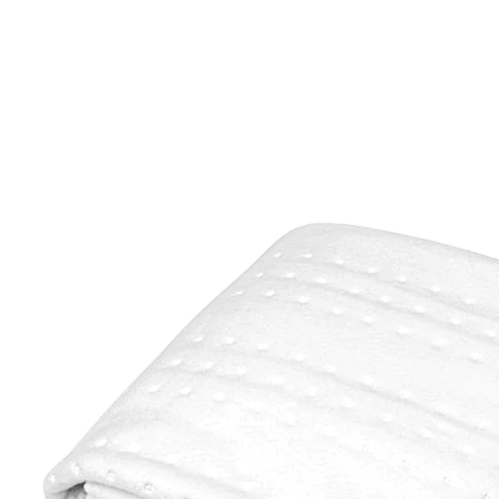
UVP 74,95 €
31,99 €
inkl. MwSt. und zzgl.
Versandkosten
In den Warenkorb
Sofort lieferbar - in 2-3 Werktagen bei Ihnen
Gut schlafen – mit Wärmeunterbett!
4 Temperatur-Stufen
Öko-Tex®Standard 100
220-240 V
Gönnen Sie sich Entspannung pur und verwöhnen Sie