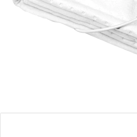
Rücken, Muskeln und Gelenke mit einem
Wärmeunterbett. Wärme wirkt wohltuend bei Rheuma,
Muskelverspannungen, Blasen- und Magen-
Darmbeschwerden. Abschaltautomatik nach 180
Minuten.
Details
Hinweise & Hersteller
Bewertungen