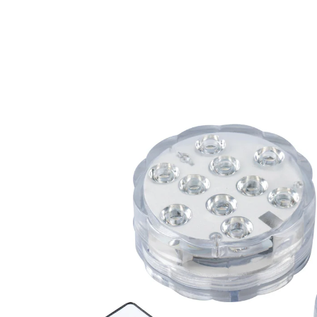
9,49 €
inkl. MwSt. und zzgl.
Versandkosten
6,39 €
nur
ab
2
Stück
1
In den Warenkorb
Sofort lieferbar - in 2-3 Werktagen bei Ihnen
Faszinierendes Wasserballett!