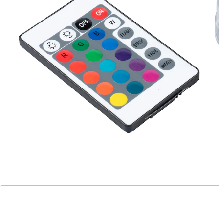
inklusive Fernbedienung
effektvoller Farbwechsel (16 verschiedene
Farben)
Magie, die auf dem Wasser tanzt: Diese
Schwimmlichter machen aus Ihrem Pool, Teich oder
einer mit Wasser gefüllten Wanne ein funkelndes
Lichtermeer. Die kleinen Lichtkünstler scheinen im
Wasser zu schweben und schaffen dabei eine
Atmosphäre, die einfach verzaubert. Die LEDs in 16
verschiedenen, wechselnden Farben sorgen dafür,
dass Ihre Gäste aus dem Staunen nicht mehr
herauskommen. Inkl. Fernbedienung.
Batteriehinweis:
Batterien sind nicht im Lieferumfang enthalten. Diese
bitte extra bestellen. (AAA Micro x 3)
Details