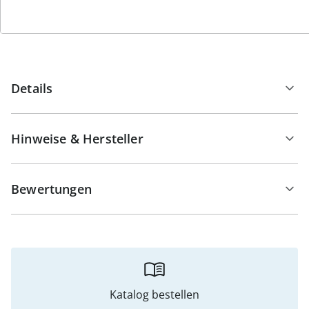
Auswahl: 300 Stück und 1.000 Stück. Außerdem können
Sie zwischen verschiedenen Farben (rot, blau, schwarz,
silber, gold) wählen.
Details
Hinweise & Hersteller
Bewertungen
Katalog bestellen