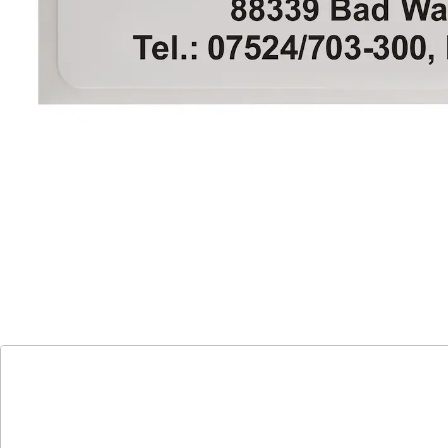
Alternativprodukt
Zu diesem Artikel haben wir eine Alternative gefunden,
die Sie interessieren könnte:
Namensaufkleber "Schrifttyp B" blau - 300
Stück
(9)
Einzelpreis:
14,99 €
Für Briefe, Bücher & Co.
selbstklebend
in praktischer Spenderbox