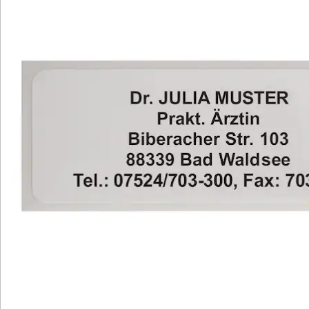
in kleiner (300) oder großer Stückzahl
erhältlich (1.000)
in verschiedenen Farben erhältlich
Maße: 5x2 cm (LxB)
Mit diesen Namensaufklebern bleiben keine Fragen
nach dem Eigentümer mehr offen. Das klare Schriftbild
von Schrifttyp A eignet sich sowohl für private als auch
berufliche Zwecke. Ob in Büchern, auf CDs oder Briefen
- die selbstklebenden Namensetiketten lassen sich
leicht aus der Spenderbox entnehmen, sind schnell
angebracht und sorgen für klare Verhältnisse. Auch für
Geschenke oder Leihgaben bieten sich die sauber
gedruckten Namensaufkleber an.
Bei diesen Namensaufklebern haben Sie die
Möglichkeit, fünf Zeilen mit bis zu 30 Zeichen pro Zeile
drucken zu lassen. Geben Sie hierzu bei der Bestellung
einfach Ihren persönlichen Text in die entsprechenden
Felder ein. Es stehen zwei Packungsgrößen zur