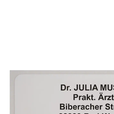
14,99 €
inkl. MwSt. und zzgl.
Versandkosten
Variante
schwarz
+ 1
Auswahl
Personalisierung hinzufügen
keine Personalisierung
Lieferbar - in 6-7 Werktagen bei Ihnen