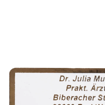
14,99 €
inkl. MwSt. und zzgl.
Versandkosten
Variante
gold
+ 1
Auswahl
Personalisierung hinzufügen
keine Personalisierung
Lieferbar - in 6-7 Werktagen bei Ihnen