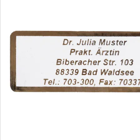
Aufbewahrung in Spenderbox (klein: 300
Stück, groß: 1.000 Stück)
in verschiedenen Farben verfügbar
Mit unseren Namensaufklebern sparen Sie Zeit und
Mühe beim Beschriften von Briefen und Umschlägen.
Statt die Absender-Adresse manuell zu schreiben,
kleben Sie einfach einen Aufkleber - für eine stets
leserliche Schrift. Die klare Schrift im Schrifttyp B
verleiht dem Text eine charmante Note.
Diese Aufkleber eignen sich auch perfekt zur
Kennzeichnung von Büchern, CDs und anderen
Gegenständen in öffentlichen Räumen oder als
Leihgaben. Sie sind gut haftbar und dennoch einfach
abzulösen. Wählen Sie zwischen einer kleinen Box mit
300 Stück oder einer großen Box mit 1.000 Stück in
verschiedenen Farben (rot, blau, schwarz, silber, gold).
Praktische Aufbewahrung in Spenderboxen. Ideal für
private und gewerbliche Anwendungen.