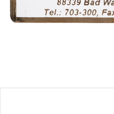
Alternativprodukt
Zu diesem Artikel haben wir eine Alternative gefunden,
die Sie interessieren könnte:
Namensaufkleber "Schrifttyp A" blau - 300
Stück
(13)
Einzelpreis:
14,99 €
Namensaufkleber für jeden Bedarf
gut haftbar
einfach abzulösen