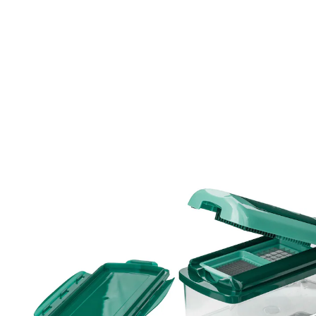
38,99 €
inkl. MwSt. und zzgl.
Versandkosten
In den Warenkorb
Sofort lieferbar - in 2-3 Werktagen bei Ihnen
Das Multitalent für jede Küche!
Würfel, Stifte, Scheiben, Viertel, Achtel,
reiben, hobeln, transportieren und
aufbewahren