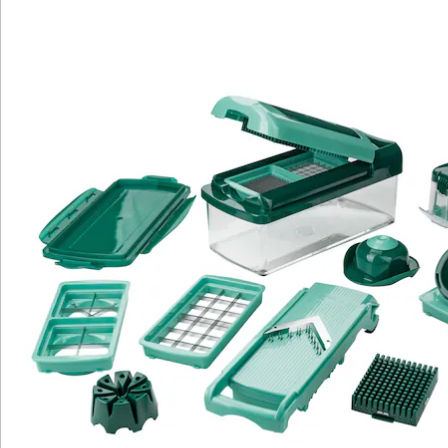
1 x Nicer Slicer smart inklusive Klingenschutz
1 x Handy Hopper
1 x Schneidguthalter
1 x Auffangbehälter (Fassungsvermögen 1250 ml)
1 x Frischhaltedeckel
1 x Spiralschneider Julienne
1 x Spiralschneider Scheiben
1 x Rahmen
Details
Hinweise & Hersteller
Bewertungen