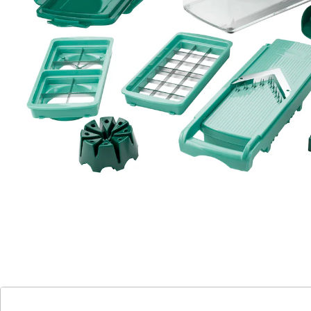
Der Schneid-Deckel ist mit einem
Öffnungs-Mechanismus ausgestattet, der
in 3 Stufen eingestellt werden kann.
Genius® Nicer Dicer Fusion Smart 16-teilig. Der Nicer
Dicer Fusion Smart ist das innovative Multitalent für
jede Küche und verbindet die Highlights der
bewährten Genius-Produkte Nicer Dicer Plus und
Speed Slicer!
16teiliges Set bestehend aus:
1 x Schneid-Oberteil
1 x Schneid-Unterteil
1 x Messereinsatz 2 (5 x 5 mm/ 10 x 10 mm)
1 x Stifteraster klein
1 x XXL-Messereinsatz 4 (20 x 20 mm)
1 x Stifteraster groß
1 x Messereinsatz 3 (Viertel und Achtel)
1 x Schneid-Stempel